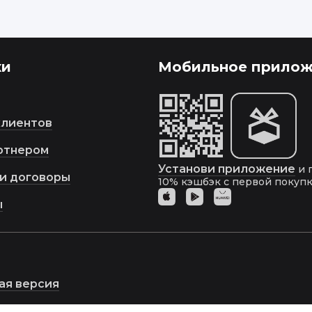
ки
Мобильное прилож
клиентов
ртнером
Установи приложение
и 
и договоры
10%
кэшбэк с первой покупк
ы
ая версия