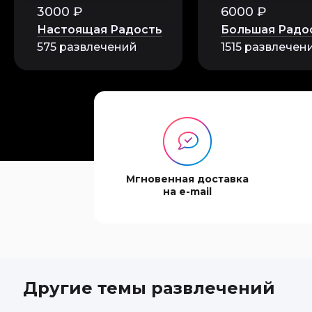
3000 ₽
6000 ₽
Настоящая Радость
Большая Радо
Александр
575 развлечений
1515 развлечен
Покатался на мото
не могу – могу тол
Мгновенная доставка
на e-mail
Ирина
Приобрела мотопро
Другие темы развлечений
красивый вечерни
за поездку!