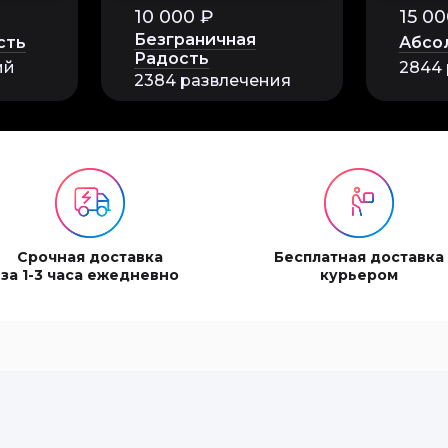
10 000 ₽
15 00
Безграничная
сть
Абсо
Радость
ий
2844
2384 развлечения
цикле эндуро. Все прошло хорошо, на должном уровне! Пло
ько посоветовать!
Срочная доставка
Бесплатная доставка
за 1-3 часа ежедневно
курьером
гулку - все понравилось. Получила много эмоций и впеча
й город. Водитель очень внимательный и очаровательный