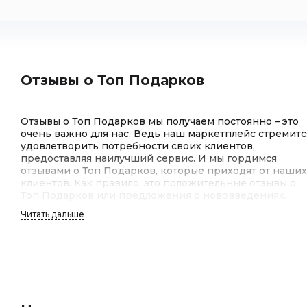
Отзывы о Топ Подарков
Отзывы о Топ Подарков мы получаем постоянно – это
очень важно для нас. Ведь наш маркетплейс стремитс
удовлетворить потребности своих клиентов,
предоставляя наилучший сервис. И мы гордимся
отзывами о Топ Подарков, которые приходят от наших
клиентов. Как правило, это положительные отзывы о
Топ Подарков или предложения о нововведениях.
Читать дальше
Отзывы клиентов о Топ Подарков
Отзывы клиентов о Топ Подарков – это для нас
важнейший индикатор качества работы. Мы гордимся
тем, что среди отзывов клиентов о Топ Подарков