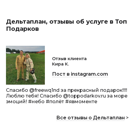
Дельтаплан, отзывы об услуге в Топ
Подарков
Отзыв клиента
Кира К.
Пост в instagram.com
Спасибо @freewq1nd за прекрасный подарок!!!!
Люблю тебя! Спасибо @toppodarkov.ru за море
эмоций! #небо #полёт #явмоменте
Все отзывы о Дельтаплан
>